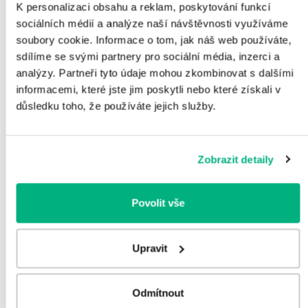
K personalizaci obsahu a reklam, poskytování funkcí
V rámci nášho vzájomného obchodného vzťahu od
sociálních médií a analýze naší návštěvnosti využíváme
Vás požadujeme, aby ste nám poskytli osobné
soubory cookie. Informace o tom, jak náš web používáte,
údaje, ktoré sú potrebné na to, aby sme
sdílíme se svými partnery pro sociální média, inzerci a
zabezpečili nadviazanie a rozvoj relevantného
analýzy. Partneři tyto údaje mohou zkombinovat s dalšími
obchodného vzťahu a mohli sme plniť vyplývajúce
informacemi, které jste jim poskytli nebo které získali v
zmluvné záväzky a zhromažďovať údaje tak, ako to
důsledku toho, že používáte jejich služby.
od nás požadujú zákonné ustanovenia. Bez
spomínaných dát by sme s Vami nemohli nadviazať
obchodný vzťah, ani plniť vyplývajúce zmluvné
Zobrazit detaily
záväzky.
9. Linky (sekundárne odkazy)
Povolit vše
Webové stránky spoločnosti B. Braun Melsungen
AG môžu obsahovať prepojenia (linky) na webové
Upravit
stránky tretích strán, na ktorých obsah nemá
spoločnosť B. Braun Melsungen AG žiadny vplyv.
Kliknutím na takýto externý odkaz opúšťate sféru,
Odmítnout