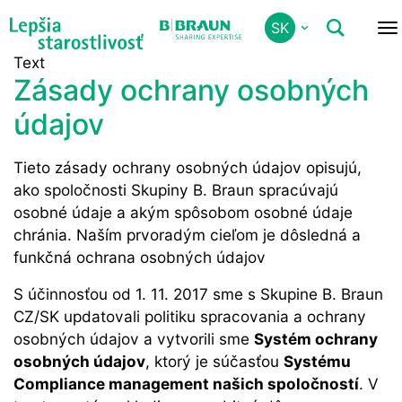
Skip
Zásady Ochrany Osobných Údajov
Domov
SK
to
main
Text
content
Zásady ochrany osobných
údajov
Tieto zásady ochrany osobných údajov opisujú,
ako spoločnosti Skupiny B. Braun spracúvajú
osobné údaje a akým spôsobom osobné údaje
chránia. Naším prvoradým cieľom je dôsledná a
funkčná ochrana osobných údajov
S účinnosťou od 1. 11. 2017 sme s Skupine B. Braun
CZ/SK updatovali politiku spracovania a ochrany
osobných údajov a vytvorili sme
Systém ochrany
osobných údajov
, ktorý je súčasťou
Systému
Compliance management našich spoločností
. V