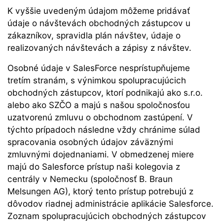
K vyššie uvedeným údajom môžeme pridávať
údaje o návštevách obchodných zástupcov u
zákazníkov, spravidla plán návštev, údaje o
realizovaných návštevách a zápisy z návštev.
Osobné údaje v SalesForce nesprístupňujeme
tretím stranám, s výnimkou spolupracujúcich
obchodných zástupcov, ktorí podnikajú ako s.r.o.
alebo ako SZČO a majú s našou spoločnosťou
uzatvorenú zmluvu o obchodnom zastúpení. V
týchto prípadoch následne vždy chránime súlad
spracovania osobných údajov záväznými
zmluvnými dojednaniami. V obmedzenej miere
majú do Salesforce prístup naši kolegovia z
centrály v Nemecku (spoločnosť B. Braun
Melsungen AG), ktorý tento prístup potrebujú z
dôvodov riadnej administrácie aplikácie Salesforce.
Zoznam spolupracujúcich obchodných zástupcov