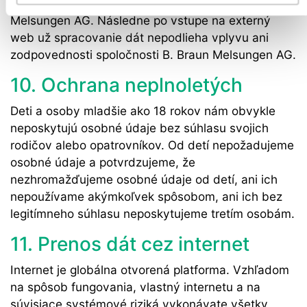
za ktorú zodpovedá spoločnosť B. Braun
Melsungen AG. Následne po vstupe na externý
web už spracovanie dát nepodlieha vplyvu ani
zodpovednosti spoločnosti B. Braun Melsungen AG.
10. Ochrana neplnoletých
Deti a osoby mladšie ako 18 rokov nám obvykle
neposkytujú osobné údaje bez súhlasu svojich
rodičov alebo opatrovníkov. Od detí nepožadujeme
osobné údaje a potvrdzujeme, že
nezhromažďujeme osobné údaje od detí, ani ich
nepoužívame akýmkoľvek spôsobom, ani ich bez
legitímneho súhlasu neposkytujeme tretím osobám.
11. Prenos dát cez internet
Internet je globálna otvorená platforma. Vzhľadom
na spôsob fungovania, vlastný internetu a na
súvisiace systémové riziká vykonávate všetky