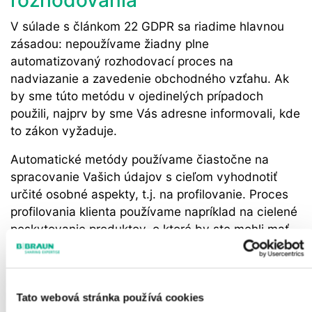
rozhodovania
V súlade s článkom 22 GDPR sa riadime hlavnou
zásadou: nepoužívame žiadny plne
automatizovaný rozhodovací proces na
nadviazanie a zavedenie obchodného vzťahu. Ak
by sme túto metódu v ojedinelých prípadoch
použili, najprv by sme Vás adresne informovali, kde
to zákon vyžaduje.
Automatické metódy používame čiastočne na
spracovanie Vašich údajov s cieľom vyhodnotiť
určité osobné aspekty, t.j. na profilovanie. Proces
profilovania klienta používame napríklad na cielené
poskytovanie produktov, o ktoré by ste mohli mať
záujem.
8. Povinnosť poskytnúť osobné
údaje
Tato webová stránka používá cookies