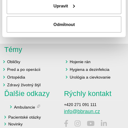
Upravit
Dobré veci sa vraj chvália samy. O to viac nás teší, keď
prácu našich zdravotníkov ocenia priamo...
Odmítnout
Celý článok
Témy
Obličky
Hojenie rán
Pred a po operácii
Hygiena a dezinfekcia
Ortopédia
Urológia a cievkovanie
Zdravý životný štýl
Ďalšie odkazy
Rýchly kontakt
+420 271 091 111
Ambulancie
info@bbraun.cz
Pacientské otázky
Novinky