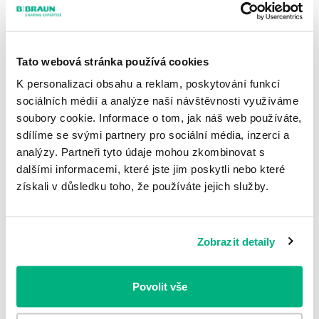
tradičný Beh pre Paraple, ktorý zdieľa...
Celý článok
Tato webová stránka používá cookies
K personalizaci obsahu a reklam, poskytování funkcí
Handbiky, ktoré vracajú deťom
sociálních médií a analýze naší návštěvnosti využíváme
radosť zo života
soubory cookie. Informace o tom, jak náš web používáte,
sdílíme se svými partnery pro sociální média, inzerci a
Černí koně je názov organizácie, ktorá pomáha
analýzy. Partneři tyto údaje mohou zkombinovat s
postihnutým deťom s detskou mozgovou obrnou,
dalšími informacemi, které jste jim poskytli nebo které
svalovou...
získali v důsledku toho, že používáte jejich služby.
Celý článok
Zobrazit detaily
V ambulanciách B. Braun Plus sa
staráme aj o veľmi špecifických
Povolit vše
pacientov