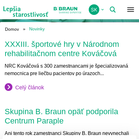
Skip
SK
to
NOVINKY
main
content
Novinky
Domov
XXXIII. športové hry v Národnom
rehabilitačnom centre Kováčová
NRC Kováčová s 300 zamestnancami je špecializovaná
nemocnica pre liečbu pacientov po úrazoch...
Celý článok
Skupina B. Braun opäť podporila
Centrum Paraple
Ani tento rok zamestnanci Skupiny B. Braun nevynechali