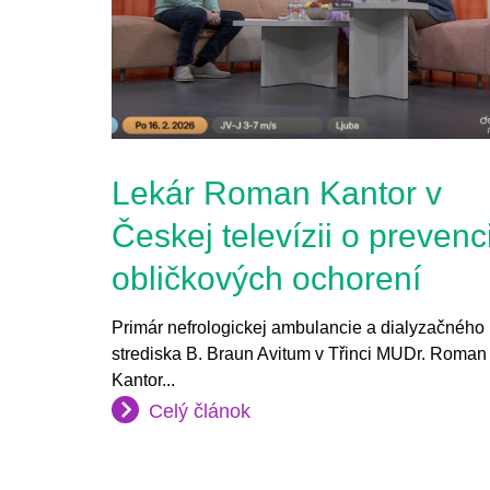
Lekár Roman Kantor v
Českej televízii o prevenci
obličkových ochorení
Primár nefrologickej ambulancie a dialyzačného
strediska B. Braun Avitum v Třinci MUDr. Roman
Kantor...
Celý článok