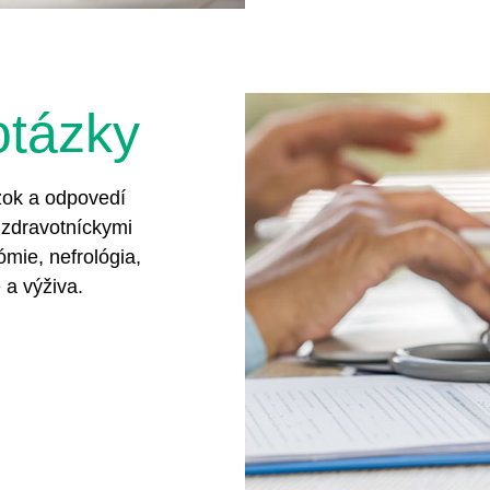
otázky
ázok a odpovedí
 zdravotníckymi
ómie, nefrológia,
 a výživa.