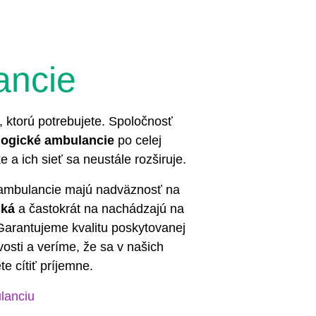
ancie
, ktorú potrebujete. Spoločnosť
logické ambulancie
po celej
e a ich sieť sa neustále rozširuje.
 ambulancie majú nadväznosť na
ská
a častokrát na nachádzajú na
arantujeme kvalitu poskytovanej
ivosti a veríme, že sa v našich
e cítiť príjemne.
lanciu