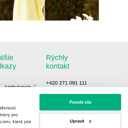
lšie
Rýchly
dkazy
kontakt
+420 271 091 111
Ambulancie
info@bbraun.cz
Pacientské
Povolit vše
ázky
těvnosti
Novinky
tnery pro
Upravit
cemi, které jste
GDPR