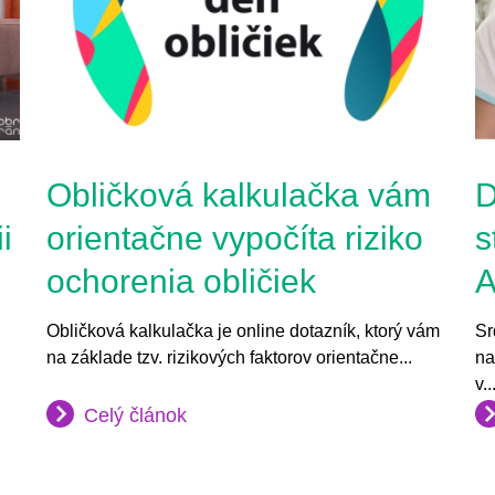
Obličková kalkulačka vám
D
i
orientačne vypočíta riziko
s
ochorenia obličiek
A
Obličková kalkulačka je online dotazník, ktorý vám
Sr
na základe tzv. rizikových faktorov orientačne...
na
v..
Celý článok