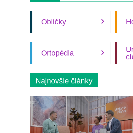
Obličky
Ho
Ur
Ortopédia
c
Najnovšie články