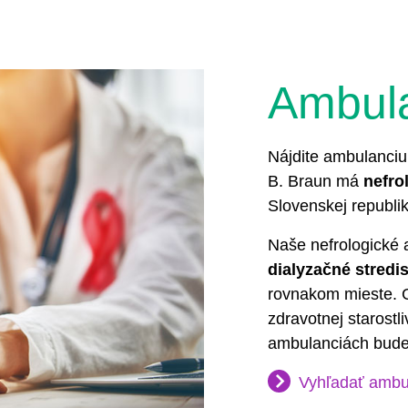
Ambul
Nájdite ambulanciu
B. Braun má
nefro
Slovenskej republik
Naše nefrologické
dialyzačné stredi
rovnakom mieste. G
zdravotnej starostl
ambulanciách budet
Vyhľadať ambu