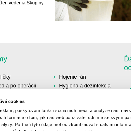
 člen vedenia Skupiny
my
Ďa
o
ličky
Hojenie rán
ed a po operácii
Hygiena a dezinfekcia
topédia
Urológia a cievkovanie
ívá cookies
ravý životný štýl
ot
reklam, poskytování funkcí sociálních médií a analýze naší návš
 Informace o tom, jak náš web používáte, sdílíme se svými par
analýzy. Partneři tyto údaje mohou zkombinovat s dalšími informa