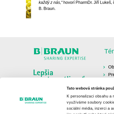
každý z nás,“
hovorí PharmDr. Jiří Lukeš,
B. Braun.
Té
Ob
Pr
Or
Tato webová stránka použ
Zd
K personalizaci obsahu a 
využíváme soubory cookie.
sociální média, inzerci a 