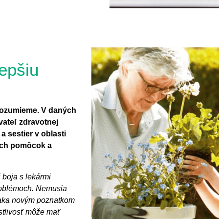
epšiu
rozumieme. V daných
ateľ zdravotnej
a sestier v oblasti
ych pomôcok a
 boja s lekármi
problémoch. Nemusia
vďaka novým poznatkom
ostlivosť môže mať