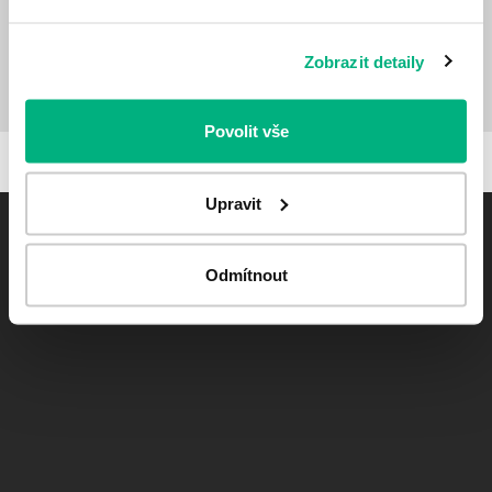
info@bbraun.cz
Pacientské otázky
Novinky
Zobrazit detaily
GDPR
Povolit vše
© 2026 B. Braun Medical | Všetky práva vyhradené
Upravit
Odmítnout