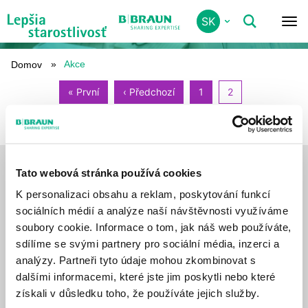
Skip
SK
to
AKCIE
main
content
Akce
Domov
Pagination
« První
First
‹ Předchozí
Previous
1
2
page
page
Témy
Tato webová stránka používá cookies
Obličky
Hojenie rán
K personalizaci obsahu a reklam, poskytování funkcí
Pred a po operácii
Hygiena a dezinfekcia
sociálních médií a analýze naší návštěvnosti využíváme
Ortopédia
Urológia a cievkovanie
soubory cookie. Informace o tom, jak náš web používáte,
sdílíme se svými partnery pro sociální média, inzerci a
Zdravý životný štýl
analýzy. Partneři tyto údaje mohou zkombinovat s
Ďalšie odkazy
Rýchly kontakt
dalšími informacemi, které jste jim poskytli nebo které
+420 271 091 111
získali v důsledku toho, že používáte jejich služby.
Ambulancie