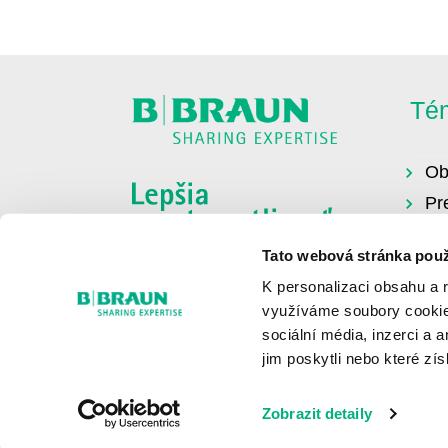
Té
Ob
Pr
Or
Tato webová stránka použ
Zd
K personalizaci obsahu a 
využíváme soubory cookie.
sociální média, inzerci a 
jim poskytli nebo které zís
Zobrazit detaily