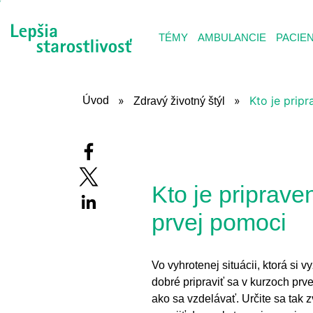
ZDRAVÝ ŽIVO
TÉMY
AMBULANCIE
PACIE
Kto je pripr
Úvod
Zdravý životný štýl
Kto je priprave
prvej pomoci
Vo vyhrotenej situácii, ktorá si 
dobré pripraviť sa v kurzoch prv
ako sa vzdelávať. Určite sa tak z