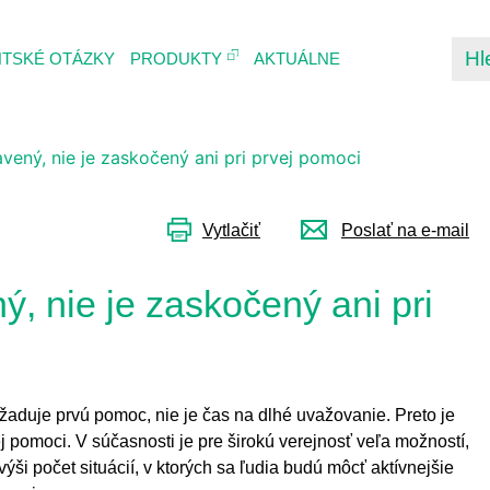
Skip
TNÝ ŠTÝL
to
AKTUÁLNE
NTSKÉ OTÁZKY
PRODUKTY
main
content
avený, nie je zaskočený ani pri prvej pomoci
Vytlačiť
Poslať na e-mail
ný, nie je zaskočený ani pri
vyžaduje prvú pomoc, nie je čas na dlhé uvažovanie. Preto je
ej pomoci. V súčasnosti je pre širokú verejnosť veľa možností,
výši počet situácií, v ktorých sa ľudia budú môcť aktívnejšie