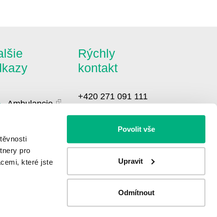
lšie
Rýchly
dkazy
kontakt
+420 271 091 111
Ambulancie
info@bbraun.cz
Pacientské
Povolit vše
ázky
těvnosti
Novinky
tnery pro
Upravit
cemi, které jste
GDPR
Odmítnout