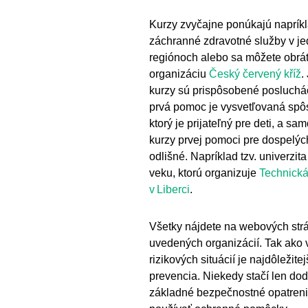
Kurzy zvyčajne ponúkajú naprík
záchranné zdravotné služby v je
regiónoch alebo sa môžete obrát
organizáciu
Český červený kříž
.
kurzy sú prispôsobené posluchá
prvá pomoc je vysvetľovaná sp
ktorý je prijateľný pre deti, a s
kurzy prvej pomoci pre dospelýc
odlišné. Napríklad tzv. univerzita
veku, ktorú organizuje
Technická
v Liberci
.
Všetky nájdete na webových str
uvedených organizácií. Tak ako 
rizikových situácií je najdôležitej
prevencia. Niekedy stačí len dod
základné bezpečnostné opatreni