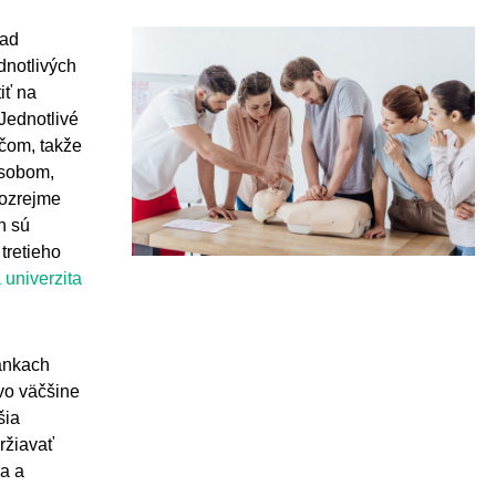
lad
dnotlivých
iť na
 Jednotlivé
čom, takže
ôsobom,
amozrejme
h sú
 tretieho
 univerzita
ánkach
vo väčšine
šia
ržiavať
a a