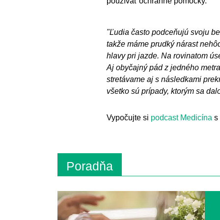
používať ochranné pomôcky.
"Ľudia často podceňujú svoju be
takže máme prudký nárast nehôd
hlavy pri jazde. Na rovinatom úse
Aj obyčajný pád z jedného metra
stretávame aj s následkami prek
všetko sú prípady, ktorým sa dal
Vypočujte si
podcast Medicína
s 
Poradňa