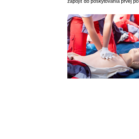
zapojiť do poskytovania prvej p