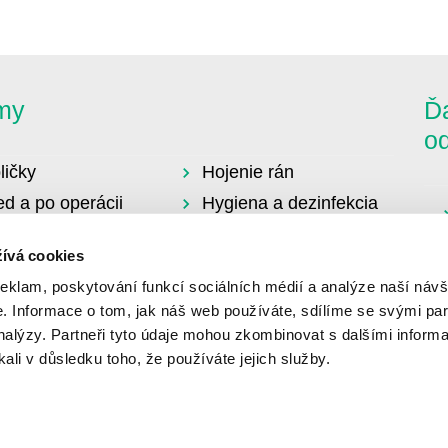
my
Ďa
o
ličky
Hojenie rán
ed a po operácii
Hygiena a dezinfekcia
topédia
Urológia a cievkovanie
ívá cookies
ravý životný štýl
ot
reklam, poskytování funkcí sociálních médií a analýze naší návš
 Informace o tom, jak náš web používáte, sdílíme se svými par
analýzy. Partneři tyto údaje mohou zkombinovat s dalšími informa
kali v důsledku toho, že používáte jejich služby.
© 2026 B. Braun Medical | Všetky práva vyhradené