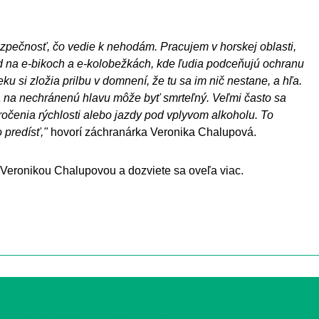
zpečnosť, čo vedie k nehodám. Pracujem v horskej oblasti,
 na e-bikoch a e-kolobežkách, kde ľudia podceňujú ochranu
ku si zložia prilbu v domnení, že tu sa im nič nestane, a hľa.
 na nechránenú hlavu môže byť smrteľný. Veľmi často sa
ročenia rýchlosti alebo jazdy pod vplyvom alkoholu. To
o predísť,"
hovorí záchranárka Veronika Chalupová.
Veronikou Chalupovou a dozviete sa oveľa viac.
Pacientské otázky