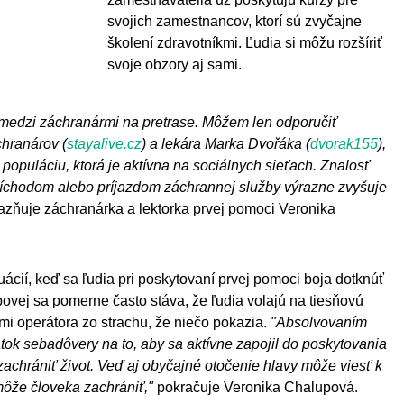
svojich zamestnancov, ktorí sú zvyčajne
školení zdravotníkmi. Ľudia si môžu rozšíriť
svoje obzory aj sami.
z medzi záchranármi na pretrase. Môžem len odporučiť
chranárov (
stayalive.cz
) a lekára Marka Dvořáka (
dvorak155
),
 populáciu, ktorá je aktívna na sociálnych sieťach. Znalosť
ríchodom alebo príjazdom záchrannej služby výrazne zvyšuje
azňuje záchranárka a lektorka prvej pomoci Veronika
uácií, keď sa ľudia pri poskytovaní prvej pomoci boja dotknúť
ovej sa pomerne často stáva, že ľudia volajú na tiesňovú
nmi operátora zo strachu, že niečo pokazia.
"Absolvovaním
tok sebadôvery na to, aby sa aktívne zapojil do poskytovania
achrániť život. Veď aj obyčajné otočenie hlavy môže viesť k
môže človeka zachrániť,"
pokračuje Veronika Chalupová.