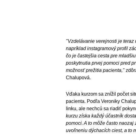
"Vzdelávanie verejnosti je tera
napríklad instagramový profil zá
čo je častejšia cesta pre mladšiu
poskytnutia prvej pomoci pred p
možnosť prežitia pacienta,"
zdôr
Chalupová.
Vďaka kurzom sa znížil počet sit
pacienta. Podľa Veroniky Chalup
linku, ale nechcú sa riadiť poky
kurzu získa každý účastník dosta
pomoci. A to môže často naozaj z
uvoľneniu dýchacích ciest, a to 