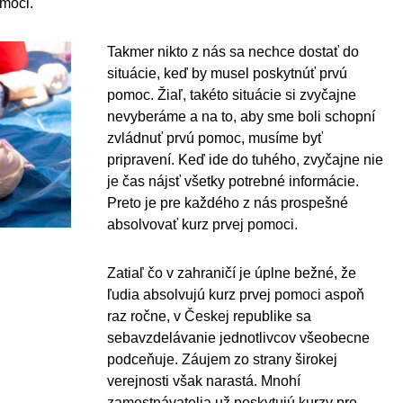
omoci.
Takmer nikto z nás sa nechce dostať do
situácie, keď by musel poskytnúť prvú
pomoc. Žiaľ, takéto situácie si zvyčajne
nevyberáme a na to, aby sme boli schopní
zvládnuť prvú pomoc, musíme byť
pripravení. Keď ide do tuhého, zvyčajne nie
je čas nájsť všetky potrebné informácie.
Preto je pre každého z nás prospešné
absolvovať kurz prvej pomoci.
Zatiaľ čo v zahraničí je úplne bežné, že
ľudia absolvujú kurz prvej pomoci aspoň
raz ročne, v Českej republike sa
sebavzdelávanie jednotlivcov všeobecne
podceňuje. Záujem zo strany širokej
verejnosti však narastá. Mnohí
zamestnávatelia už poskytujú kurzy pre