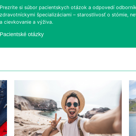
Prezrite si súbor pacientskych otázok a odpovedí odborní
zdravotníckymi špecializáciami – starostlivosť o stómie, nef
a cievkovanie a výživa.
Pacientské otázky