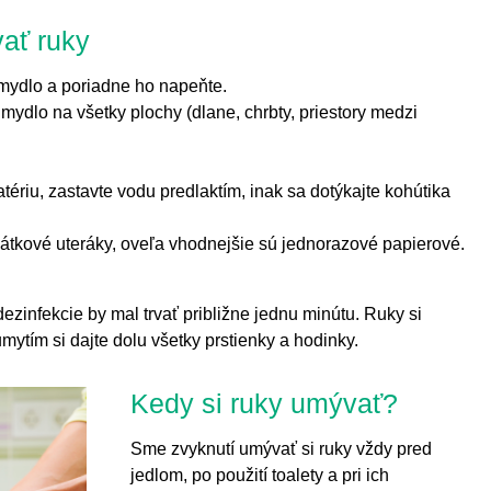
ať ruky
mydlo a poriadne ho napeňte.
mydlo na všetky plochy (dlane, chrbty, priestory medzi
riu, zastavte vodu predlaktím, inak sa dotýkajte kohútika
látkové uteráky, oveľa vhodnejšie sú jednorazové papierové.
ezinfekcie by mal trvať približne jednu minútu. Ruky si
mytím si dajte dolu všetky prstienky a hodinky.
Kedy si ruky umývať?
Sme zvyknutí umývať si ruky vždy pred
jedlom, po použití toalety a pri ich