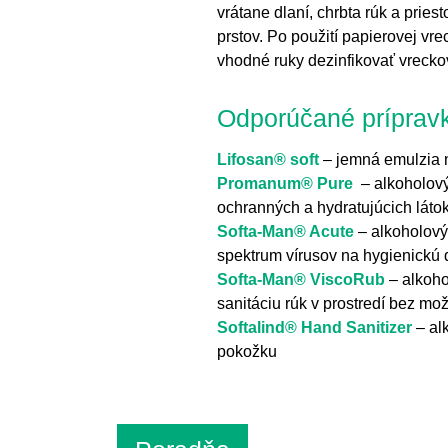
vrátane dlaní, chrbta rúk a pri
prstov. Po použití papierovej v
vhodné ruky dezinfikovať vreck
Odporúčané prípravk
Lifosan® soft
– jemná emulzia 
Promanum® Pure
– alkoholový
ochranných a hydratujúcich látok
Softa-Man® Acute
– alkoholový
spektrum vírusov na hygienickú 
Softa-Man® ViscoRub
– alkoho
sanitáciu rúk v prostredí bez mo
Softalind® Hand Sanitizer
– alk
pokožku