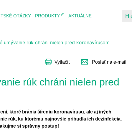
Skip
EZINFEKCIA
to
AKTUÁLNE
NTSKÉ OTÁZKY
PRODUKTY
main
content
 umývanie rúk chráni nielen pred koronavírusom
Vytlačiť
Poslať na e-mail
nie rúk chráni nielen pred
ní, ktoré bránia šíreniu koronavírusu, ale aj iných
ie rúk, ku ktorému najnovšie pribudla ich dezinfekcia.
akujme si správny postup!