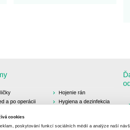
my
Ďa
o
ličky
Hojenie rán
ed a po operácii
Hygiena a dezinfekcia
topédia
Urológia a cievkovanie
ívá cookies
ravý životný štýl
ot
reklam, poskytování funkcí sociálních médií a analýze naší návš