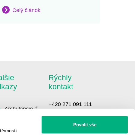
Celý článok
lšie
Rýchly
dkazy
kontakt
+420 271 091 111
Ambulancie
info@bbraun.cz
Pacientské
Povolit vše
ázky
těvnosti