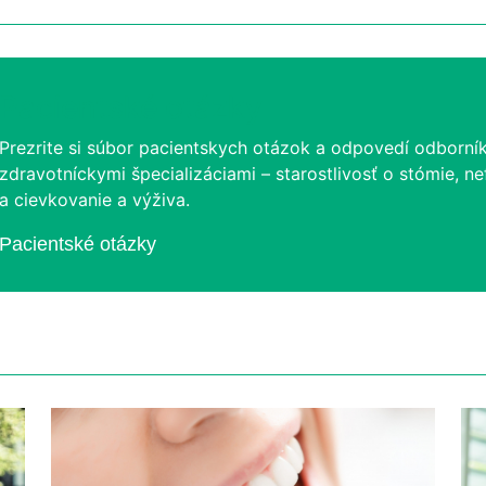
Pacientské otázky
Prezrite si súbor pacientskych otázok a odpovedí odborní
zdravotníckymi špecializáciami – starostlivosť o stómie, nef
a cievkovanie a výživa.
Pacientské otázky