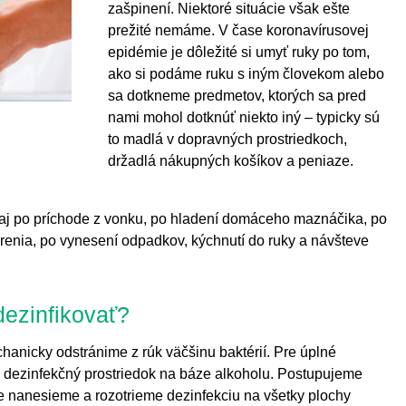
zašpinení. Niektoré situácie však ešte
prežité nemáme. V čase koronavírusovej
epidémie je dôležité si umyť ruky po tom,
ako si podáme ruku s iným človekom alebo
sa dotkneme predmetov, ktorých sa pred
nami mohol dotknúť niekto iný – typicky sú
to madlá v dopravných prostriedkoch,
držadlá nákupných košíkov a peniaze.
j po príchode z vonku, po hladení domáceho maznáčika, po
renia, po vynesení odpadkov, kýchnutí do ruky a návšteve
dezinfikovať?
nicky odstránime z rúk väčšinu baktérií. Pre úplné
 dezinfekčný prostriedok na báze alkoholu. Postupujeme
že nanesieme a rozotrieme dezinfekciu na všetky plochy