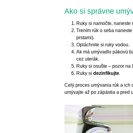
Ako si správne umýv
Ruky si namočte, naneste 
Trením rúk o seba naneste 
prstami).
Opláchnite si ruky vodou.
Ak má umývadlo pákovú baté
cez uterák.
Ruky si osušte – pozor na 
Ruky si
dezinfikujte
.
Celý proces umývania rúk a ich d
umývajte až po zápästia a pred u