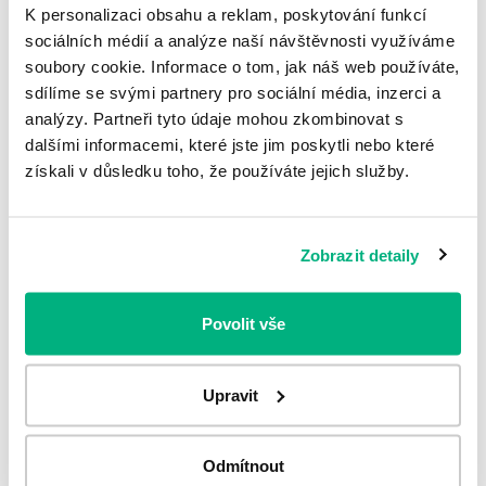
Pacienti náchylní na vznik hemoroidov väčšinou trpia
K personalizaci obsahu a reklam, poskytování funkcí
vonkajšími aj vnútornými hemoroidmi.
sociálních médií a analýze naší návštěvnosti využíváme
soubory cookie. Informace o tom, jak náš web používáte,
sdílíme se svými partnery pro sociální média, inzerci a
analýzy. Partneři tyto údaje mohou zkombinovat s
Poradňa
dalšími informacemi, které jste jim poskytli nebo které
získali v důsledku toho, že používáte jejich služby.
Zobrazit detaily
Povolit vše
Upravit
Odmítnout