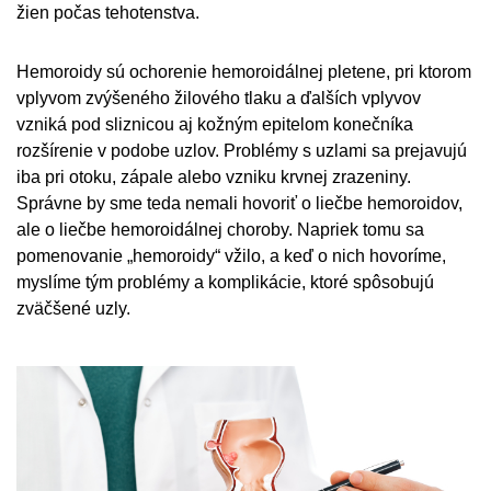
žien počas tehotenstva.
Hemoroidy sú ochorenie hemoroidálnej pletene, pri ktorom
vplyvom zvýšeného žilového tlaku a ďalších vplyvov
vzniká pod sliznicou aj kožným epitelom konečníka
rozšírenie v podobe uzlov. Problémy s uzlami sa prejavujú
iba pri otoku, zápale alebo vzniku krvnej zrazeniny.
Správne by sme teda nemali hovoriť o liečbe hemoroidov,
ale o liečbe hemoroidálnej choroby. Napriek tomu sa
pomenovanie „hemoroidy“ vžilo, a keď o nich hovoríme,
myslíme tým problémy a komplikácie, ktoré spôsobujú
zväčšené uzly.