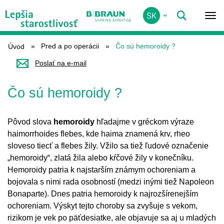
Skip
SK
PRED A PO OPERÁCII
to
main
content
Pred a po operácii
Čo sú hemoroidy ?
Úvod
Poslať na e-mail
Čo sú hemoroidy ?
Pôvod slova
hemoroidy
hľadajme v gréckom výraze
haimorrhoides flebes, kde haima znamená krv, rheo
sloveso tiecť a flebes žily. Vžilo sa tiež ľudové označenie
„hemoroidy“, zlatá žila alebo kŕčové žily v konečníku.
Hemoroidy patria k najstarším známym ochoreniam a
bojovala s nimi rada osobností (medzi inými tiež Napoleon
Bonaparte). Dnes patria hemoroidy k najrozšírenejším
ochoreniam. Výskyt tejto choroby sa zvyšuje s vekom,
rizikom je vek po päťdesiatke, ale objavuje sa aj u mladých