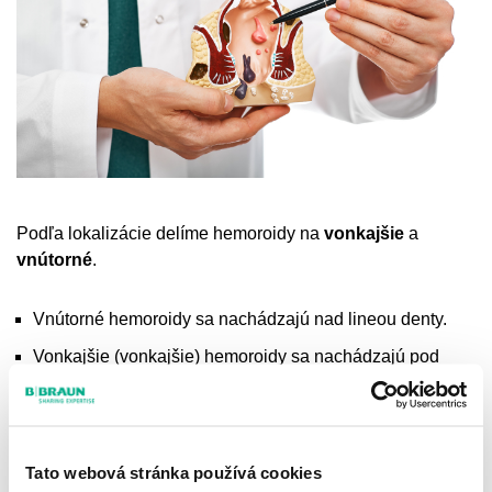
Podľa lokalizácie delíme hemoroidy na
vonkajšie
a
vnútorné
.
Vnútorné hemoroidy sa nachádzajú nad lineou denty.
Vonkajšie (vonkajšie) hemoroidy sa nachádzajú pod
lineou dentata.
Zmiešané – vznikajú splynutím vonkajších a vnútorných
hemoroidov.
Tato webová stránka používá cookies