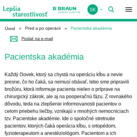
Skip
SK
PRED A PO OPERÁCII
to
main
content
Pred a po operácii
Pacientska akadémia
Úvod
Poslať na e-mail
Pacientska akadémia
Každý človek, ktorý sa chystá na operáciu kĺbu a nevie
presne, čo ho čaká, sa nemusí obávať, lebo sme pripravili
brožúru, ktorá informuje pacienta nielen o príprave na
chirurgický zákrok, ale aj na pooperačnú fázu. Z rovnakého
dôvodu, teda na zlepšenie informovanosti pacientov o
celom priebehu liečby, vznikajú v mnohých nemocniciach
tzv. Pacientske akadémie. Ide o spoločné stretnutie
pacientov, ktorých čaká operácia kĺbu, s ortopédom,
fyzioterapeutom a anestéziológom. Pacientom a ich