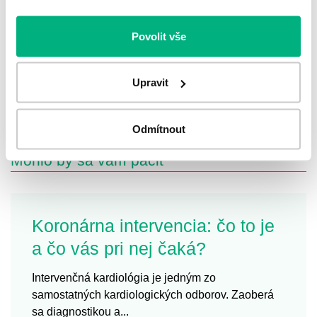
Prezrite si súbor pacientskych otázok
a odpovedí odborníkov na rôzne témy naprieč
zdravotníckymi špecializáciami – starostlivosť
Povolit vše
o stómie, nefrológia, hojenie rán, urológia
a cievkovanie a výživa.
Upravit
Pacientské otázky
Odmítnout
Mohlo by sa vám páčiť
Koronárna intervencia: čo to je
a čo vás pri nej čaká?
Intervenčná kardiológia je jedným zo
samostatných kardiologických odborov. Zaoberá
sa diagnostikou a...