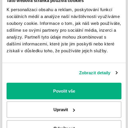
Tato webová stránka používá cookies
Nezadržiavajte, čo vaše telo
K personalizaci obsahu a reklam, poskytování funkcí
nepotrebuje
sociálních médií a analýze naší návštěvnosti využíváme
soubory cookie. Informace o tom, jak náš web používáte,
Intermitentná katetrizácia močového mechúra je
sdílíme se svými partnery pro sociální média, inzerci a
metóda liečby chronickej močovej retencie. Ide o...
analýzy. Partneři tyto údaje mohou zkombinovat s
Celý článok
dalšími informacemi, které jste jim poskytli nebo které
získali v důsledku toho, že používáte jejich služby.
Pagination
Zobrazit detaily
Zobrazit více
Pacientské otázky
Povolit vše
Upravit