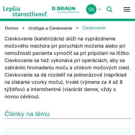
Skip
SK
CIEVKOVANIE
to
main
content
Cievkovanie
Domov
Urológia a Cievkovanie
Cievkovanie (katetrizácia) slúži na vyprázdnenie
močového mechúra pri poruchách močenia alebo pri
nemožnosti pacienta vymočiť sa pri pripútaní na lôžko.
Cievkovanie sa tiež vykonáva pri operáciách, aby sa
zabránilo hromadeniu moču a otokom močových ciest.
Cievkovanie sa dá rozdeliť na jednorázové (napríklad
na získanie vzorky moču), trvalé (výmena za 4 až 8
týždňov) a intermitentné (viackrát denne, vždy s
novou cévkou).
Články na tému