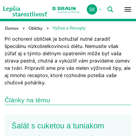
Skip
SK
VÝŽIVA A RECEPTY
to
main
content
Výživa a Recepty
Domov
Obličky
Pri ochorení obličiek je bohužiaľ nutné zaradiť
špeciálnu nízkobielkovinovú diétu. Nemusíte však
zúfať aj s týmto diétnym opatrením môže byť vaša
strava pestrá, chutná a vykúzliť vám pravidelne úsmev
na tvári. Pripravili sme pre vás nielen výživové tipy, ale
aj mnoho receptov, ktoré rozhodne potešia vaše
chuťové poháriky.
Články na tému
Šalát s cuketou a tuniakom