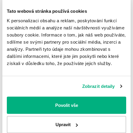
pečeného cesnaku so sušenými
Tato webová stránka používá cookies
paradajkami
K personalizaci obsahu a reklam, poskytování funkcí
Cesnak patrí medzi afrodiziaká a je silným
sociálních médií a analýze naší návštěvnosti využíváme
antioxidantom. Ale ruku na srdce, kto z nás si dá
soubory cookie. Informace o tom, jak náš web používáte,
pri...
sdílíme se svými partnery pro sociální média, inzerci a
analýzy. Partneři tyto údaje mohou zkombinovat s
Celý článok
dalšími informacemi, které jste jim poskytli nebo které
získali v důsledku toho, že používáte jejich služby.
Pagination
Zobrazit více
Zobrazit detaily
Spýtajte sa, poradíme
Povolit vše
Upravit